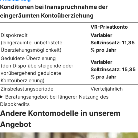
Konditionen bei Inanspruchnahme der
eingeräumten Kontoüberziehung
VR-Privatkonto
Dispokredit
Variabler
(eingeräumte, unbefristete
Sollzinssatz: 11,35
Überziehungsmöglichkeit)
% pro Jahr
Geduldete Überziehung
Variabler
(den Dispo übersteigende oder
Sollzinssatz: 15,35
vorübergehend geduldete
% pro Jahr
Kontoüberziehung)
Zinsbelastungsperiode
Vierteljährlich
Beratungsangebot bei längerer Nutzung des
Dispokredits
Andere Kontomodelle in unserem
Angebot