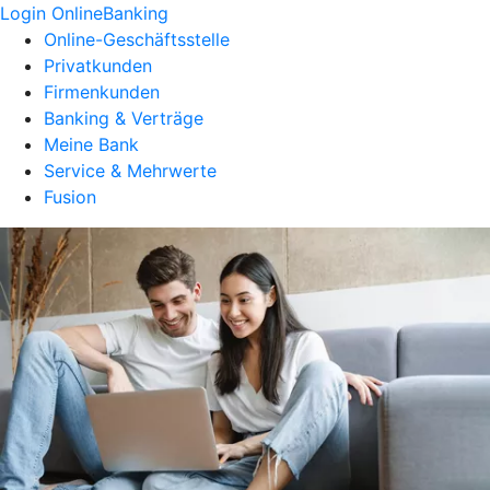
Login OnlineBanking
Online-Geschäftsstelle
Privatkunden
Firmenkunden
Banking & Verträge
Meine Bank
Service & Mehrwerte
Fusion